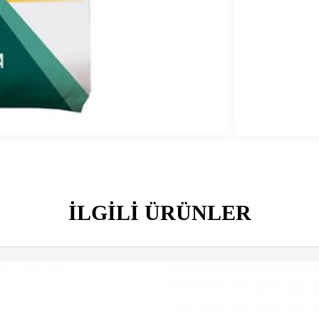
S
y
o
d
ILGILI ÜRÜNLER