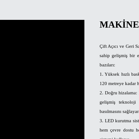
MAKINE
Çift Açıcı ve Geri S
sahip gelişmiş bir 
bazıları:
1. Yüksek hızlı bask
120 metreye kadar h
2. Doğru hizalama: 
gelişmiş teknoloj
basılmasını sağlayar
3. LED kurutma siste
hem çevre dostu he