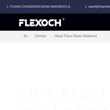
FUJIAN CHANGHONG BASKI MAKİNESİ A.Ş.
sale8@chprinti
Ev
Ürünler
Stack Flexo Baskı Makinesi
ÇİFT AÇICI