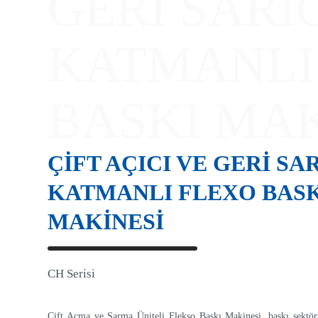
GERİ SARI
KATMANLI
BASKI MAK
ÇİFT AÇICI VE GERİ SA
KATMANLI FLEXO BAS
MAKİNESİ
CH Serisi
Çift Açma ve Sarma Üniteli Flekso Baskı Makinesi, baskı sektö