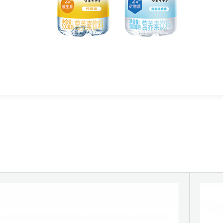
tack flekso baskı makinesi, geniş bir uygulama
elpazesine sahip olup şeffaf film, dokuma
lmayan kumaş, kağıt vb. çeşitli malzemelere son
erece uyumludur.