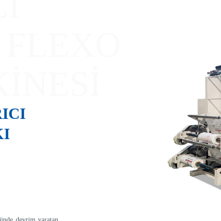
CI
 FLEXO
İNESİ
RICI
KI
ründe devrim yaratan