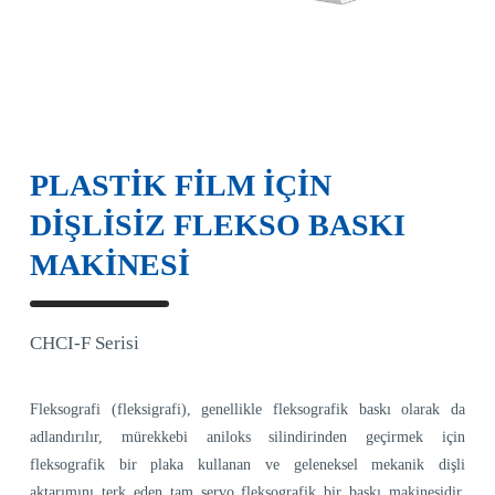
PLASTİK FİLM İÇİN
DİŞLİSİZ FLEKSO BASKI
MAKINESI
CHCI-F Serisi
Fleksografi (fleksigrafi), genellikle fleksografik baskı olarak da
adlandırılır, mürekkebi aniloks silindirinden geçirmek için
fleksografik bir plaka kullanan ve geleneksel mekanik dişli
aktarımını terk eden tam servo fleksografik bir baskı makinesidir.