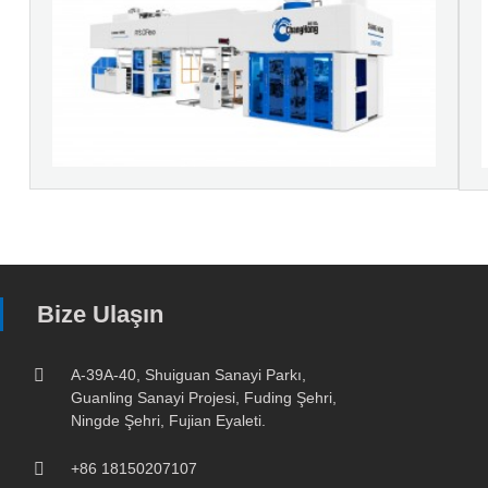
Bize Ulaşın
A-39A-40, Shuiguan Sanayi Parkı,
Guanling Sanayi Projesi, Fuding Şehri,
Ningde Şehri, Fujian Eyaleti.
+86 18150207107