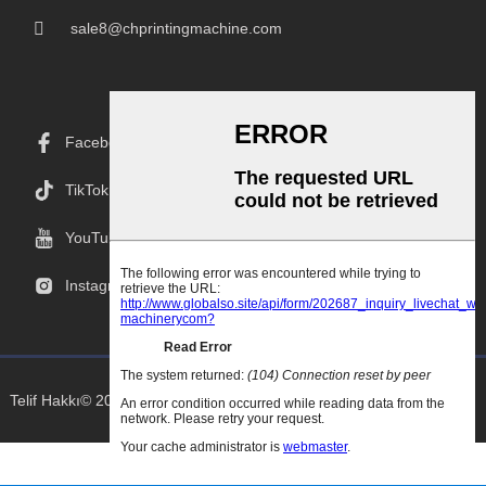
sale8@chprintingmachine.com
Facebook
TikTok
YouTube
Instagram
Telif Hakkı© 2025 Goodao.Cn Tüm Hakları Saklıdır