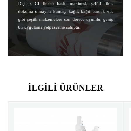
Dişlisiz CI flekso baskı makinesi, şeffaf film,
dokuma olmayan kumaş, kağıt, kağıt bardak vb.
gibi çeşitli malzemelere son derece uyumlu, geniş
bir uygulama yelpazesine sahiptir.
ILGILI ÜRÜNLER