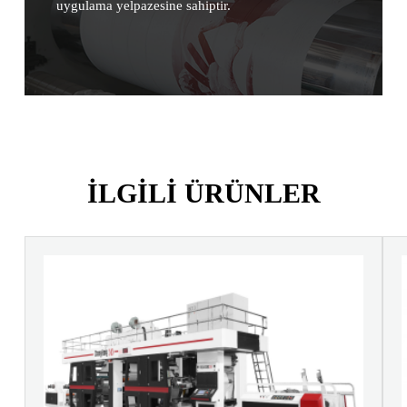
uygulama yelpazesine sahiptir.
ILGILI ÜRÜNLER