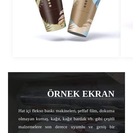
ÖRNEK EKRAN
Hat içi flekso baskı makineleri, şeffaf film, dokuma
olmayan kumaş, kağıt, kağıt bardak vb. gibi çeşitli
malzemelere son derece uyumlu ve geniş bir