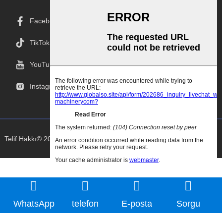
Facebook
TikTok
YouTube
Instagram
Telif Hakkı© 2025 Goodao.Cn Tüm Hakları Saklıdır
WhatsApp
telefon
E-posta
Sorgu