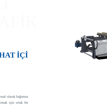
Çİ
AFIK
HAT İÇİ
rusal olarak bağımsız
tırmak için ortak bir