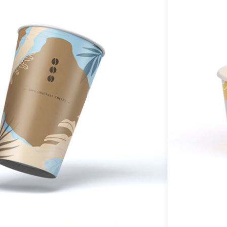
H
y
ç