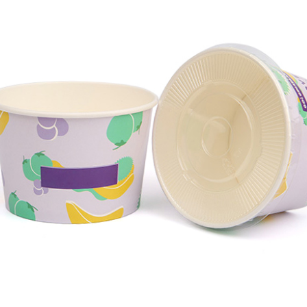
ÖRNEK EKRAN
at içi flekso baskı makineleri, geniş bir uygulama
elpazesine sahip olup kağıt, kağıt bardak gibi
eşitli malzemelere son derece uyumludur.