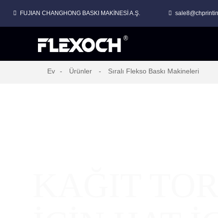
FUJIAN CHANGHONG BASKI MAKİNESİ A.Ş.
sale8@chprinti
Ev
Ürünler
Sıralı Flekso Baskı Makineleri
KAĞIT TO