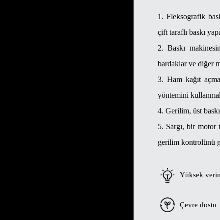
1. Fleksografik bas
çift taraflı baskı yapa
2. Baskı makinesin
bardaklar ve diğer 
3. Ham kağıt açma 
yöntemini kullanmak
4. Gerilim, üst bask
5. Sargı, bir motor 
gerilim kontrolünü ge
Yüksek verim
Çevre dostu