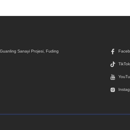
Guanling Sanayi Projesi, Fuding
Faceb
TikTok
YouTu
Insta