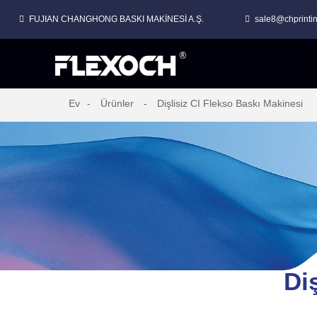
FUJIAN CHANGHONG BASKI MAKİNESİ A.Ş.
sale8@chprinti
Ev
Ürünler
Dişlisiz CI Flekso Baskı Makinesi
Di