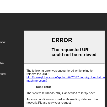
ook
be
gram